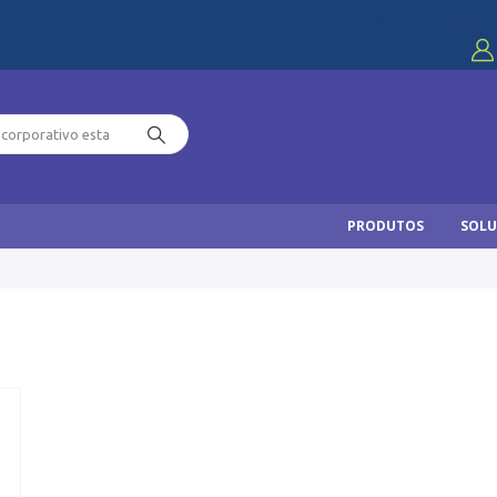
[porto_hb_wishlist color
PRODUTOS
SOLU