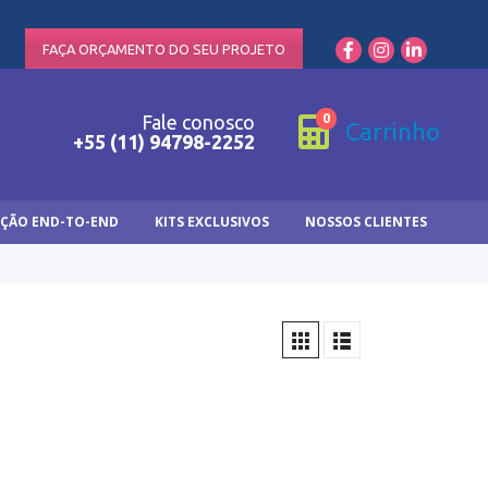
="#bdd853" size="20" icon_cl="porto-icon-heart"]
FAÇA ORÇAMENTO DO SEU PROJETO
0
Fale conosco
Carrinho
+55 (11) 94798-2252
ÇÃO END-TO-END
KITS EXCLUSIVOS
NOSSOS CLIENTES