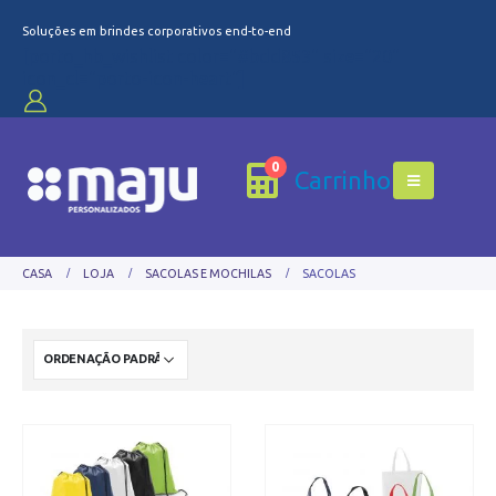
Soluções em brindes corporativos end-to-end
[porto_hb_wishlist color="#bdd853" size="20"
icon_cl="porto-icon-heart"]
0
Carrinho
CASA
LOJA
SACOLAS E MOCHILAS
SACOLAS