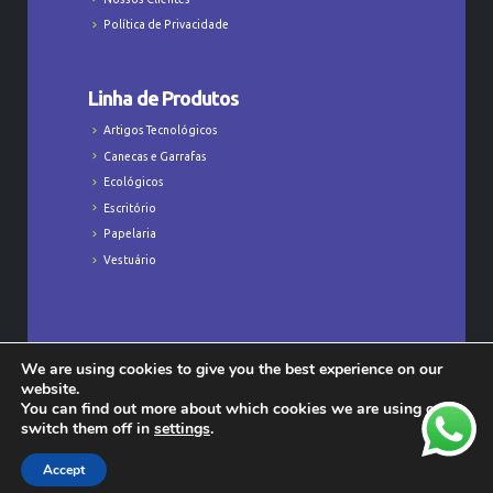
Política de Privacidade
Linha de Produtos
Artigos Tecnológicos
Canecas e Garrafas
Ecológicos
Escritório
Papelaria
Vestuário
We are using cookies to give you the best experience on our
Todos os Direitos Reservados © Majú
website.
Personalizados - CNPJ: 23.368.829/0001-47
You can find out more about which cookies we are using or
switch them off in
settings
.
Accept