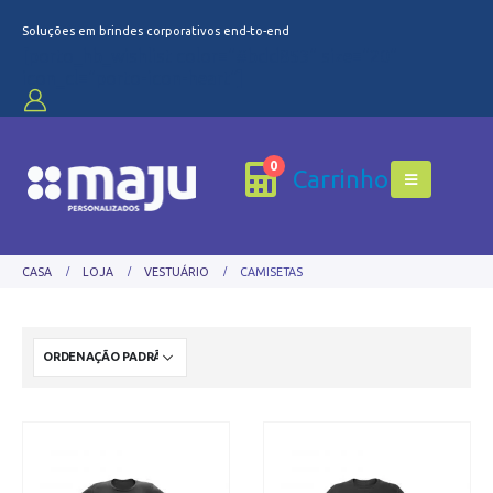
Soluções em brindes corporativos end-to-end
[porto_hb_wishlist color="#bdd853" size="20"
icon_cl="porto-icon-heart"]
0
Carrinho
CASA
LOJA
VESTUÁRIO
CAMISETAS