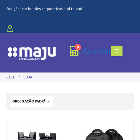
Soluções em brindes corporativos end-to-end
[porto_hb_wishlist color="#bdd853" size="20"
icon_cl="porto-icon-heart"]
0
Carrinho
CASA
LOJA