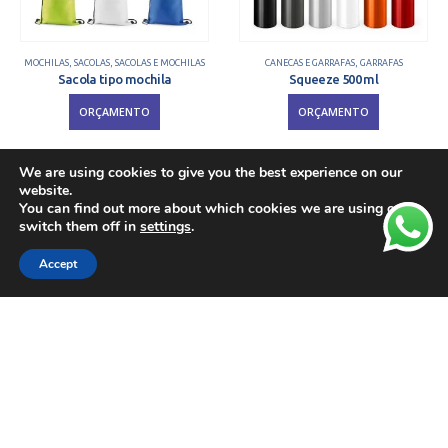
MOCHILAS
,
SACOLAS
,
SACOLAS E MOCHILAS
CANECAS E GARRAFAS
,
GARRAFAS
Sacola tipo mochila
Squeeze 500 ml
ORÇAMENTO
ORÇAMENTO
We are using cookies to give you the best experience on our
website.
You can find out more about which cookies we are using or
switch them off in
settings
.
Accept
CANECAS E GARRAFAS
,
SQUEEZES
CANECAS E GARRAFAS
,
GARRAFAS
,
SQUEEZES
Squeeze Alumínio 600ml
Squeeze c/ Alça 600ml
ORÇAMENTO
ORÇAMENTO