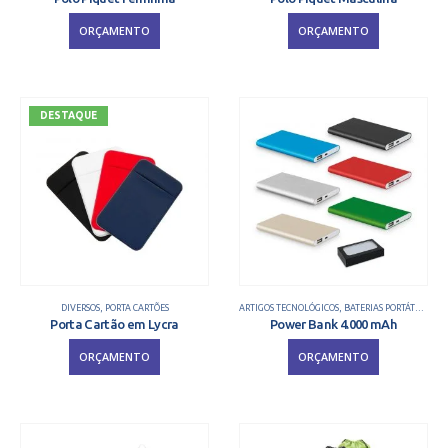
ORÇAMENTO
ORÇAMENTO
DESTAQUE
DIVERSOS
,
PORTA CARTÕES
ARTIGOS TECNOLÓGICOS
,
BATERIAS PORTÁTEIS
,
CAR
Porta Cartão em Lycra
Power Bank 4.000 mAh
ORÇAMENTO
ORÇAMENTO