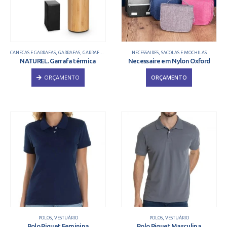
CANECAS E GARRAFAS
,
GARRAFAS
,
GARRAFAS TÉRMICAS
,
SQUEEZES
NECESSAIRES
,
SACOLAS E MOCHILAS
NATUREL. Garrafa térmica
Necessaire em Nylon Oxford
ORÇAMENTO
ORÇAMENTO
POLOS
,
VESTUÁRIO
POLOS
,
VESTUÁRIO
Polo Piquet Feminina
Polo Piquet Masculina