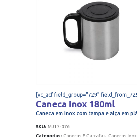
[vc_acf field_group="729" field_from_72
Caneca Inox 180ml
Caneca em inox com tampa e alça em plá
SKU:
MJ17-076
Categorias:
Canecas E Garrafas
,
Canecas Inox