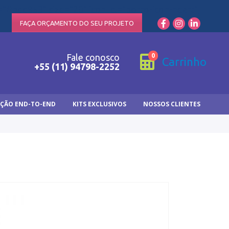
="#bdd853" size="20" icon_cl="porto-icon-heart"]
FAÇA ORÇAMENTO DO SEU PROJETO
0
Fale conosco
Carrinho
+55 (11) 94798-2252
ÇÃO END-TO-END
KITS EXCLUSIVOS
NOSSOS CLIENTES