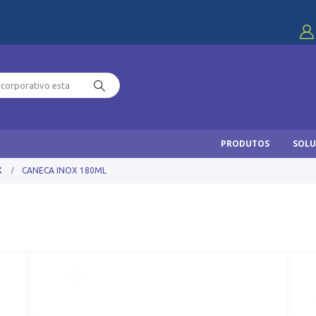
[porto_hb_wishlist color
PRODUTOS
SOLU
X
CANECA INOX 180ML