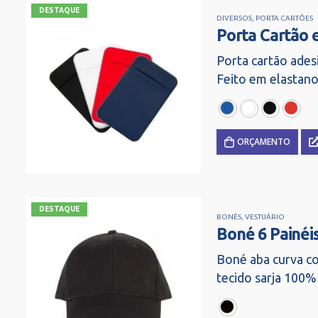
DESTAQUE
DIVERSOS
,
PORTA CARTÕES
Porta Cartão 
Porta cartão ades
Feito em elastano
traseira, basta r
5,8 x 9,3 cm.
ORÇAMENTO
DESTAQUE
BONÉS
,
VESTUÁRIO
Boné 6 Painéi
Boné aba curva co
tecido sarja 100%
com entretela de
regulador ajustáv