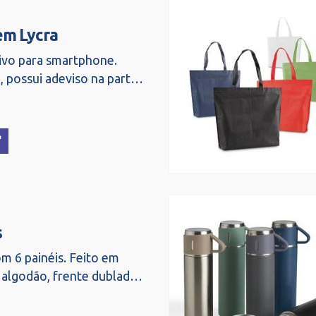
em Lycra
ivo para smartphone.
, possui adeviso na parte
emover para fixar. Tamanho:
s
m 6 painéis. Feito em
 algodão, frente dublada
 memória. Possui
el strapback.