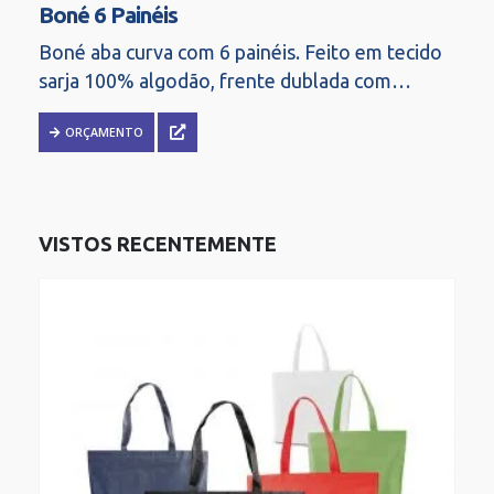
Boné 6 Painéis
Boné aba curva com 6 painéis. Feito em tecido
sarja 100% algodão, frente dublada com
entretela de memória. Possui regulador
ORÇAMENTO
ajustável strapback.
VISTOS RECENTEMENTE