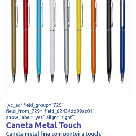
[vc_acf field_group="729"
field_from_729="field_62434dd99ac01"
show_label="yes" align="right"]
Caneta Metal Touch
Caneta metal fina com ponteira touch.