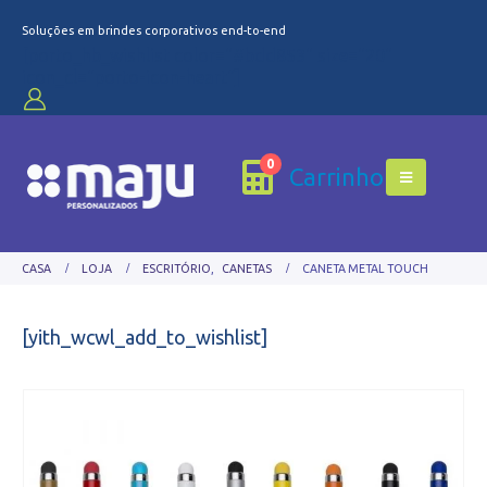
Soluções em brindes corporativos end-to-end
[porto_hb_wishlist color="#bdd853" size="20"
icon_cl="porto-icon-heart"]
0
Carrinho
CASA
LOJA
ESCRITÓRIO
,
CANETAS
CANETA METAL TOUCH
[yith_wcwl_add_to_wishlist]