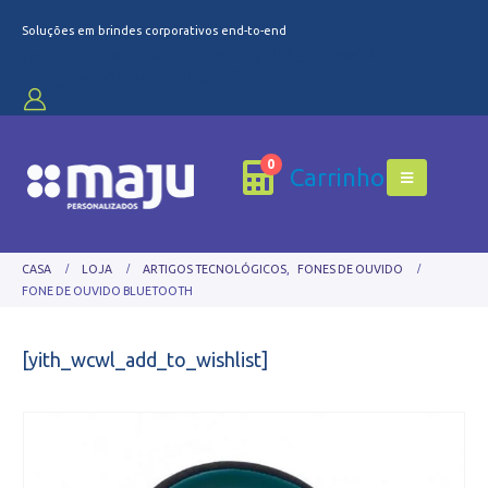
Soluções em brindes corporativos end-to-end
[porto_hb_wishlist color="#bdd853" size="20"
icon_cl="porto-icon-heart"]
0
Carrinho
CASA
LOJA
ARTIGOS TECNOLÓGICOS
,
FONES DE OUVIDO
FONE DE OUVIDO BLUETOOTH
[yith_wcwl_add_to_wishlist]