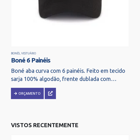
BONÉS
,
VESTUÁRIO
Boné 6 Painéis
Boné aba curva com 6 painéis. Feito em tecido
sarja 100% algodão, frente dublada com
entretela de memória. Possui regulador
ORÇAMENTO
ajustável strapback.
VISTOS RECENTEMENTE