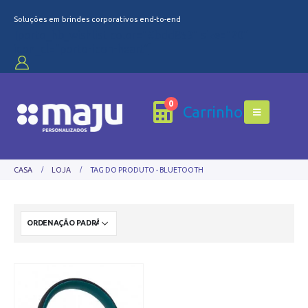
Soluções em brindes corporativos end-to-end
[porto_hb_wishlist color="#bdd853" size="20"
icon_cl="porto-icon-heart"]
0
Carrinho
CASA
LOJA
TAG DO PRODUTO -
BLUETOOTH