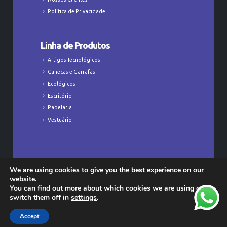
Política de Privacidade
Linha de Produtos
Artigos Tecnológicos
Canecas e Garrafas
Ecológicos
Escritório
Papelaria
Vestuário
We are using cookies to give you the best experience on our
Todos os Direitos Reservados © Majú
website.
Personalizados - CNPJ: 23.368.829/0001-47
You can find out more about which cookies we are using or
switch them off in
settings
.
Accept