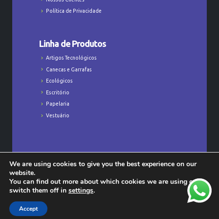
Política de Privacidade
Linha de Produtos
Artigos Tecnológicos
Canecas e Garrafas
Ecológicos
Escritório
Papelaria
Vestuário
We are using cookies to give you the best experience on our
Todos os Direitos Reservados © Majú
website.
Personalizados - CNPJ: 23.368.829/0001-47
You can find out more about which cookies we are using or
switch them off in
settings
.
Accept