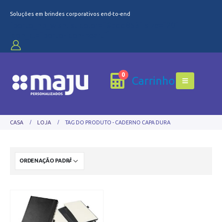
Soluções em brindes corporativos end-to-end
[porto_hb_wishlist color="#bdd853" size="20"
icon_cl="porto-icon-heart"]
0
Carrinho
CASA
LOJA
TAG DO PRODUTO -
CADERNO CAPA DURA