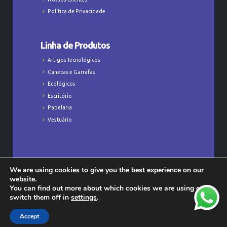
Política de Privacidade
Linha de Produtos
Artigos Tecnológicos
Canecas e Garrafas
Ecológicos
Escritório
Papelaria
Vestuário
We are using cookies to give you the best experience on our
Todos os Direitos Reservados © Majú
website.
Personalizados - CNPJ: 23.368.829/0001-47
You can find out more about which cookies we are using or
switch them off in
settings
.
Accept