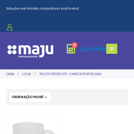
Soluções em brindes corporativos end-to-end
[porto_hb_wishlist color="#bdd853" size="20"
icon_cl="porto-icon-heart"]
0
Carrinho
CASA
LOJA
TAG DO PRODUTO -
CANECA PORCELANA