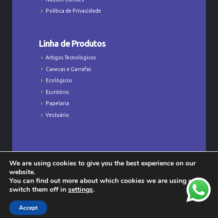
Política de Privacidade
Linha de Produtos
Artigos Tecnológicos
Canecas e Garrafas
Ecológicos
Escritório
Papelaria
Vestuário
We are using cookies to give you the best experience on our
Todos os Direitos Reservados © Majú
website.
Personalizados - CNPJ: 23.368.829/0001-47
You can find out more about which cookies we are using or
switch them off in
settings
.
Accept