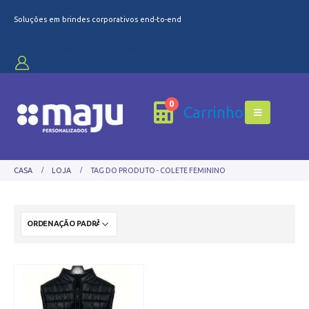
Soluções em brindes corporativos end-to-end
[porto_hb_wishlist color="#bdd853" size="20"
icon_cl="porto-icon-heart"]
0
Carrinho
CASA
LOJA
TAG DO PRODUTO -
COLETE FEMININO