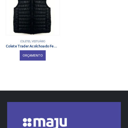
COLETES
,
VESTUÁRIO
Colete Trader Acolchoado Feminino
ORÇAMENTO