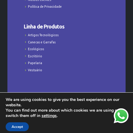
Política de Privacidade
Linha de Produtos
Artigos Tecnológicos
Canecas e Garrafas
Ecológicos
Escritório
Papelaria
Vestuário
We are using cookies to give you the best experience on our
Todos os Direitos Reservados © Majú
website.
Personalizados - CNPJ: 23.368.829/0001-47
You can find out more about which cookies we are using or
switch them off in
settings
.
Accept