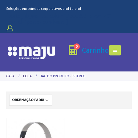
Soluções em brindes corporativos end-to-end
[porto_hb_wishlist color="#bdd853" size="20"
icon_cl="porto-icon-heart"]
0
Carrinho
CASA
LOJA
TAG DO PRODUTO -
ESTEREO