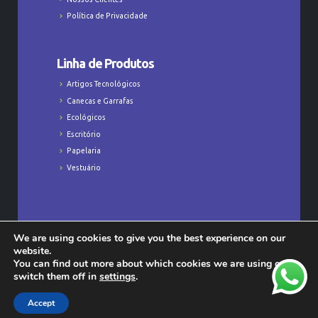
Política de Privacidade
Linha de Produtos
Artigos Tecnológicos
Canecas e Garrafas
Ecológicos
Escritório
Papelaria
Vestuário
We are using cookies to give you the best experience on our
Todos os Direitos Reservados © Majú
website.
Personalizados - CNPJ: 23.368.829/0001-47
You can find out more about which cookies we are using or
switch them off in
settings
.
Accept