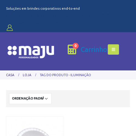
Soluções em brindes corporativos end-to-end
[porto_hb_wishlist color="#bdd853" size="20"
icon_cl="porto-icon-heart"]
0
Carrinho
CASA
LOJA
TAG DO PRODUTO -
ILUMINAÇÃO