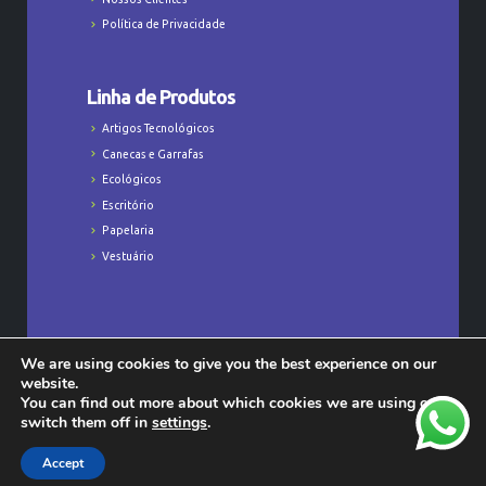
Política de Privacidade
Linha de Produtos
Artigos Tecnológicos
Canecas e Garrafas
Ecológicos
Escritório
Papelaria
Vestuário
We are using cookies to give you the best experience on our
Todos os Direitos Reservados © Majú
website.
Personalizados - CNPJ: 23.368.829/0001-47
You can find out more about which cookies we are using or
switch them off in
settings
.
Accept