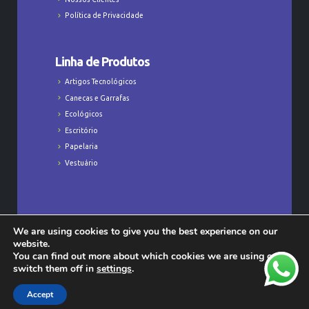
Política de Privacidade
Linha de Produtos
Artigos Tecnológicos
Canecas e Garrafas
Ecológicos
Escritório
Papelaria
Vestuário
We are using cookies to give you the best experience on our
Todos os Direitos Reservados © Majú
website.
Personalizados - CNPJ: 23.368.829/0001-47
You can find out more about which cookies we are using or
switch them off in
settings
.
Accept