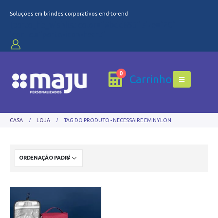
Soluções em brindes corporativos end-to-end
[porto_hb_wishlist color="#bdd853" size="20"
icon_cl="porto-icon-heart"]
0
Carrinho
CASA
LOJA
TAG DO PRODUTO -
NECESSAIRE EM NYLON