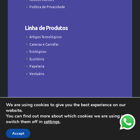
Política de Privacidade
Linha de Produtos
Artigos Tecnológicos
Canecas e Garrafas
Ecológicos
Escritório
Papelaria
Vestuário
We are using cookies to give you the best experience on our
Todos os Direitos Reservados © Majú
website.
Personalizados - CNPJ: 23.368.829/0001-47
You can find out more about which cookies we are using or
switch them off in
settings
.
Accept