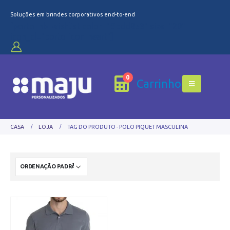
Soluções em brindes corporativos end-to-end
[porto_hb_wishlist color="#bdd853" size="20"
icon_cl="porto-icon-heart"]
0
Carrinho
CASA
LOJA
TAG DO PRODUTO -
POLO PIQUET MASCULINA