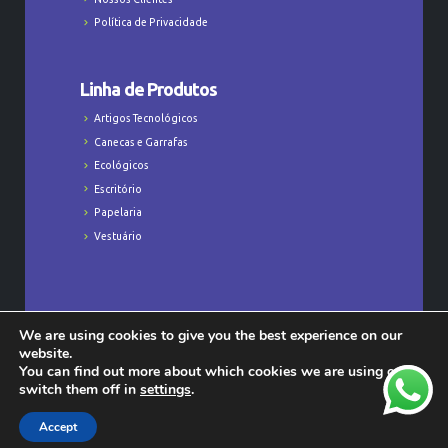
Política de Privacidade
Linha de Produtos
Artigos Tecnológicos
Canecas e Garrafas
Ecológicos
Escritório
Papelaria
Vestuário
We are using cookies to give you the best experience on our
Todos os Direitos Reservados © Majú
website.
Personalizados - CNPJ: 23.368.829/0001-47
You can find out more about which cookies we are using or
switch them off in
settings
.
Accept