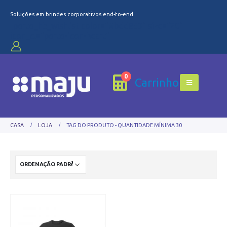
Soluções em brindes corporativos end-to-end
[porto_hb_wishlist color="#bdd853" size="20"
icon_cl="porto-icon-heart"]
0
Carrinho
CASA
LOJA
TAG DO PRODUTO -
QUANTIDADE MÍNIMA 30