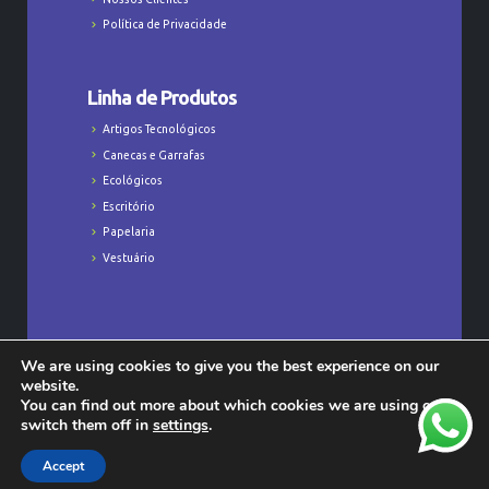
Política de Privacidade
Linha de Produtos
Artigos Tecnológicos
Canecas e Garrafas
Ecológicos
Escritório
Papelaria
Vestuário
We are using cookies to give you the best experience on our
Todos os Direitos Reservados © Majú
website.
Personalizados - CNPJ: 23.368.829/0001-47
You can find out more about which cookies we are using or
switch them off in
settings
.
Accept