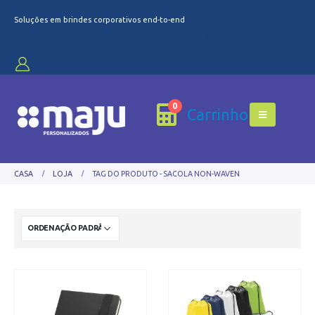
Soluções em brindes corporativos end-to-end
[porto_hb_wishlist color="#bdd853" size="20"
icon_cl="porto-icon-heart"]
0
Carrinho
CASA
LOJA
TAG DO PRODUTO -
SACOLA NON-WAVEN